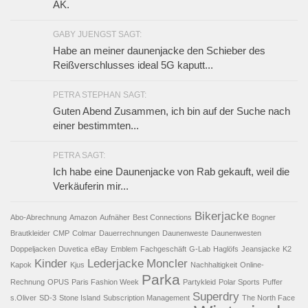
AK.
GABY JUENGST SAGT:
Habe an meiner daunenjacke den Schieber des
Reißverschlusses ideal 5G kaputt...
PETRA STEPHAN SAGT:
Guten Abend Zusammen, ich bin auf der Suche nach
einer bestimmten...
PETRA SAGT:
Ich habe eine Daunenjacke von Rab gekauft, weil die
Verkäuferin mir...
Bikerjacke
Abo-Abrechnung
Amazon
Aufnäher
Best Connections
Bogner
Brautkleider
CMP
Colmar
Dauerrechnungen
Daunenweste
Daunenwesten
Doppeljacken
Duvetica
eBay
Emblem
Fachgeschäft
G-Lab
Haglöfs
Jeansjacke
K2
Kinder
Lederjacke
Moncler
Kapok
Kjus
Nachhaltigkeit
Online-
Parka
Rechnung
OPUS
Paris Fashion Week
Partykleid
Polar Sports
Puffer
Superdry
s.Oliver
SD-3
Stone Island
Subscription Management
The North Face