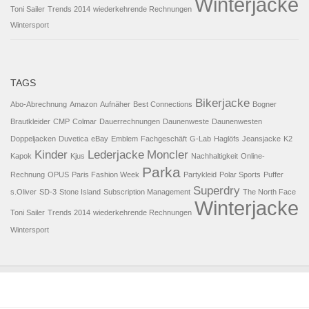
Winterjacke
Toni Sailer
Trends 2014
wiederkehrende Rechnungen
Wintersport
TAGS
Bikerjacke
Abo-Abrechnung
Amazon
Aufnäher
Best Connections
Bogner
Brautkleider
CMP
Colmar
Dauerrechnungen
Daunenweste
Daunenwesten
Doppeljacken
Duvetica
eBay
Emblem
Fachgeschäft
G-Lab
Haglöfs
Jeansjacke
K2
Kinder
Lederjacke
Moncler
Kapok
Kjus
Nachhaltigkeit
Online-
Parka
Rechnung
OPUS
Paris Fashion Week
Partykleid
Polar Sports
Puffer
Superdry
s.Oliver
SD-3
Stone Island
Subscription Management
The North Face
Winterjacke
Toni Sailer
Trends 2014
wiederkehrende Rechnungen
Wintersport