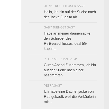
ULRIKE KUCHHEUSER SAGT:
Hallo, ich bin auf der Suche nach
der Jacke Juanita AK.
GABY JUENGST SAGT:
Habe an meiner daunenjacke
den Schieber des
Reißverschlusses ideal 5G
kaputt...
PETRA STEPHAN SAGT:
Guten Abend Zusammen, ich bin
auf der Suche nach einer
bestimmten...
PETRA SAGT:
Ich habe eine Daunenjacke von
Rab gekauft, weil die Verkäuferin
mir...