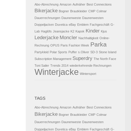
Abo-Abrechnung
Amazon
Aufnäher
Best Connections
Bikerjacke
Bogner
Brautkleider
CMP
Colmar
Dauerrechnungen
Daunenweste
Daunenwesten
Doppeljacken
Duvetica
eBay
Emblem
Fachgeschäft
G-
Kinder
Lab
Haglöfs
Jeansjacke
K2
Kapok
Kjus
Lederjacke
Moncler
Nachhaltigkeit
Online-
Parka
Rechnung
OPUS
Paris Fashion Week
Partykleid
Polar Sports
Puffer
s.Oliver
SD-3
Stone Island
Superdry
Subscription Management
The North Face
Toni Sailer
Trends 2014
wiederkehrende Rechnungen
Winterjacke
Wintersport
TAGS
Abo-Abrechnung
Amazon
Aufnäher
Best Connections
Bikerjacke
Bogner
Brautkleider
CMP
Colmar
Dauerrechnungen
Daunenweste
Daunenwesten
Doppeljacken
Duvetica
eBay
Emblem
Fachgeschäft
G-