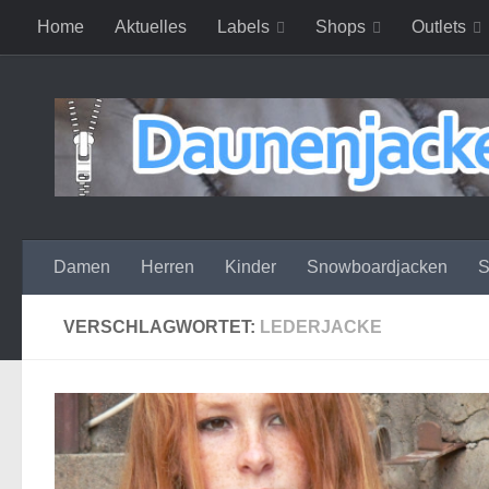
Home
Aktuelles
Labels
Shops
Outlets
Zum Inhalt springen
Damen
Herren
Kinder
Snowboardjacken
S
VERSCHLAGWORTET:
LEDERJACKE