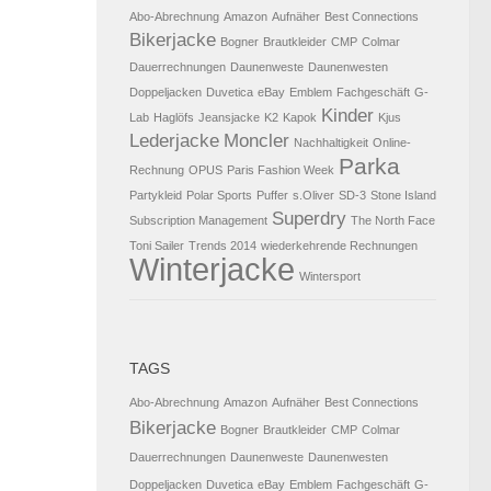
Abo-Abrechnung
Amazon
Aufnäher
Best Connections
Bikerjacke
Bogner
Brautkleider
CMP
Colmar
Dauerrechnungen
Daunenweste
Daunenwesten
Doppeljacken
Duvetica
eBay
Emblem
Fachgeschäft
G-
Kinder
Lab
Haglöfs
Jeansjacke
K2
Kapok
Kjus
Lederjacke
Moncler
Nachhaltigkeit
Online-
Parka
Rechnung
OPUS
Paris Fashion Week
Partykleid
Polar Sports
Puffer
s.Oliver
SD-3
Stone Island
Superdry
Subscription Management
The North Face
Toni Sailer
Trends 2014
wiederkehrende Rechnungen
Winterjacke
Wintersport
TAGS
Abo-Abrechnung
Amazon
Aufnäher
Best Connections
Bikerjacke
Bogner
Brautkleider
CMP
Colmar
Dauerrechnungen
Daunenweste
Daunenwesten
Doppeljacken
Duvetica
eBay
Emblem
Fachgeschäft
G-