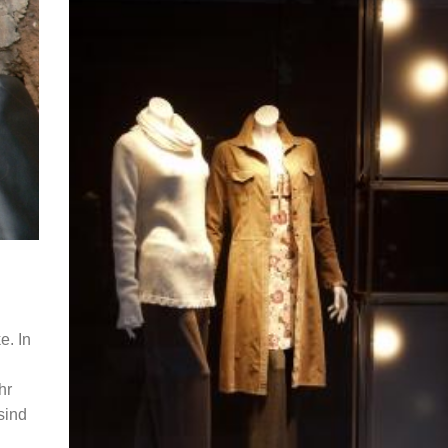
e. In
hr
sind