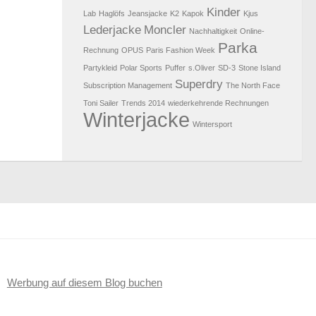
Kinder
Lab
Haglöfs
Jeansjacke
K2
Kapok
Kjus
Lederjacke
Moncler
Nachhaltigkeit
Online-
Parka
Rechnung
OPUS
Paris Fashion Week
Partykleid
Polar Sports
Puffer
s.Oliver
SD-3
Stone Island
Superdry
Subscription Management
The North Face
Toni Sailer
Trends 2014
wiederkehrende Rechnungen
Winterjacke
Wintersport
Werbung auf diesem Blog buchen