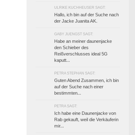
ULRIKE KUCHHEUSER SAGT:
Hallo, ich bin auf der Suche nach
der Jacke Juanita AK.
GABY JUENGST SAGT:
Habe an meiner daunenjacke
den Schieber des
Reißverschlusses ideal 5G
kaputt...
PETRA STEPHAN SAGT:
Guten Abend Zusammen, ich bin
auf der Suche nach einer
bestimmten...
PETRA SAGT:
Ich habe eine Daunenjacke von
Rab gekauft, weil die Verkäuferin
mir...