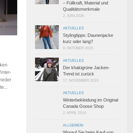
– Füllkraft, Material und
Qualitätsmerkmale
2. JUNI 2026
AKTUELLES
Stylingtipps: Daunenjacke
kurz oder lang?
9. OKTOBER 2025
AKTUELLES
cken
Der khakigrüne Jacken-
inter-
Trend ist zurück
ieder
17. NOVEMBER 2019
e...
AKTUELLES
Winterbekleidung im Original
Canada Goose Shop
2. APRIL 2014
ALLGEMEIN
Worauf Sie beim Kauf von