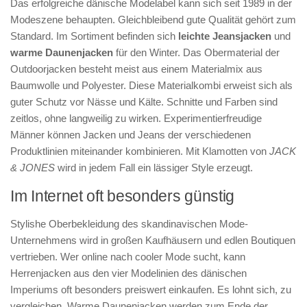
Das erfolgreiche dänische Modelabel kann sich seit 1989 in der
Modeszene behaupten. Gleichbleibend gute Qualität gehört zum
Standard. Im Sortiment befinden sich
leichte Jeansjacken
und
warme Daunenjacken
für den Winter. Das Obermaterial der
Outdoorjacken besteht meist aus einem Materialmix aus
Baumwolle und Polyester. Diese Materialkombi erweist sich als
guter Schutz vor Nässe und Kälte. Schnitte und Farben sind
zeitlos, ohne langweilig zu wirken. Experimentierfreudige
Männer können Jacken und Jeans der verschiedenen
Produktlinien miteinander kombinieren. Mit Klamotten von
JACK
& JONES
wird in jedem Fall ein lässiger Style erzeugt.
Im Internet oft besonders günstig
Stylishe Oberbekleidung des skandinavischen Mode-
Unternehmens wird in großen Kaufhäusern und edlen Boutiquen
vertrieben. Wer online nach cooler Mode sucht, kann
Herrenjacken aus den vier Modelinien des dänischen
Imperiums oft besonders preiswert einkaufen. Es lohnt sich, zu
vergleichen. Warme Daunenjacken werden zum Ende der