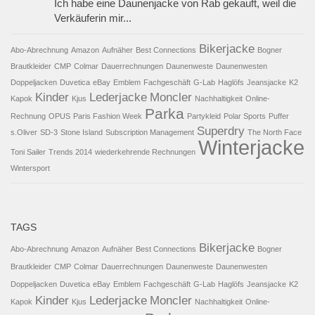
Ich habe eine Daunenjacke von Rab gekauft, weil die
Verkäuferin mir...
Bikerjacke
Abo-Abrechnung
Amazon
Aufnäher
Best Connections
Bogner
Brautkleider
CMP
Colmar
Dauerrechnungen
Daunenweste
Daunenwesten
Doppeljacken
Duvetica
eBay
Emblem
Fachgeschäft
G-Lab
Haglöfs
Jeansjacke
K2
Kinder
Lederjacke
Moncler
Kapok
Kjus
Nachhaltigkeit
Online-
Parka
Rechnung
OPUS
Paris Fashion Week
Partykleid
Polar Sports
Puffer
Superdry
s.Oliver
SD-3
Stone Island
Subscription Management
The North Face
Winterjacke
Toni Sailer
Trends 2014
wiederkehrende Rechnungen
Wintersport
TAGS
Bikerjacke
Abo-Abrechnung
Amazon
Aufnäher
Best Connections
Bogner
Brautkleider
CMP
Colmar
Dauerrechnungen
Daunenweste
Daunenwesten
Doppeljacken
Duvetica
eBay
Emblem
Fachgeschäft
G-Lab
Haglöfs
Jeansjacke
K2
Kinder
Lederjacke
Moncler
Kapok
Kjus
Nachhaltigkeit
Online-