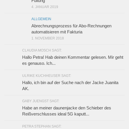
Füllung
4. JANUAR 2019
ALLGEMEIN
Abrechnungsprozess für Abo-Rechnungen
automatisieren mit Fakturia
1. NOVEMBER 2018
CLAUDIA MOSCH SAGT:
Hallo Petra! Hab deinen Kommentar gelesen. Mir geht
es genauso. Ich...
ULRIKE KUCHHEUSER SAGT:
Hallo, ich bin auf der Suche nach der Jacke Juanita
AK.
GABY JUENGST SAGT:
Habe an meiner daunenjacke den Schieber des
Reißverschlusses ideal 5G kaputt...
PETRA STEPHAN SAGT: