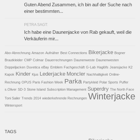
Guten Abend Zusammen, ich bin auf der Suche nach
einer bestimmten...
PETRA SAGT:
Ich habe eine Daunenjacke von Rab gekauft, weil die
Verkäuferin mir...
Bikerjacke
Abo-Abrechnung
Amazon
Aufnäher
Best Connections
Bogner
Brautkleider
CMP
Colmar
Dauerrechnungen
Daunenweste
Daunenwesten
Doppeljacken
Duvetica
eBay
Emblem
Fachgeschäft
G-Lab
Haglöfs
Jeansjacke
K2
Kinder
Lederjacke
Moncler
Kapok
Kjus
Nachhaltigkeit
Online-
Parka
Rechnung
OPUS
Paris Fashion Week
Partykleid
Polar Sports
Puffer
Superdry
s.Oliver
SD-3
Stone Island
Subscription Management
The North Face
Winterjacke
Toni Sailer
Trends 2014
wiederkehrende Rechnungen
Wintersport
TAGS