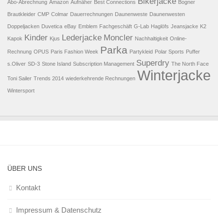
Bikerjacke
Abo-Abrechnung
Amazon
Aufnäher
Best Connections
Bogner
Brautkleider
CMP
Colmar
Dauerrechnungen
Daunenweste
Daunenwesten
Doppeljacken
Duvetica
eBay
Emblem
Fachgeschäft
G-Lab
Haglöfs
Jeansjacke
K2
Kinder
Lederjacke
Moncler
Kapok
Kjus
Nachhaltigkeit
Online-
Parka
Rechnung
OPUS
Paris Fashion Week
Partykleid
Polar Sports
Puffer
Superdry
s.Oliver
SD-3
Stone Island
Subscription Management
The North Face
Winterjacke
Toni Sailer
Trends 2014
wiederkehrende Rechnungen
Wintersport
ÜBER UNS
Kontakt
Impressum & Datenschutz