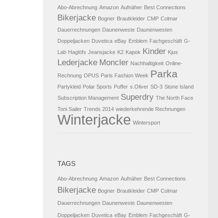
Abo-Abrechnung
Amazon
Aufnäher
Best Connections
Bikerjacke
Bogner
Brautkleider
CMP
Colmar
Dauerrechnungen
Daunenweste
Daunenwesten
Doppeljacken
Duvetica
eBay
Emblem
Fachgeschäft
G-
Kinder
Lab
Haglöfs
Jeansjacke
K2
Kapok
Kjus
Lederjacke
Moncler
Nachhaltigkeit
Online-
Parka
Rechnung
OPUS
Paris Fashion Week
Partykleid
Polar Sports
Puffer
s.Oliver
SD-3
Stone Island
Superdry
Subscription Management
The North Face
Toni Sailer
Trends 2014
wiederkehrende Rechnungen
Winterjacke
Wintersport
TAGS
Abo-Abrechnung
Amazon
Aufnäher
Best Connections
Bikerjacke
Bogner
Brautkleider
CMP
Colmar
Dauerrechnungen
Daunenweste
Daunenwesten
Doppeljacken
Duvetica
eBay
Emblem
Fachgeschäft
G-