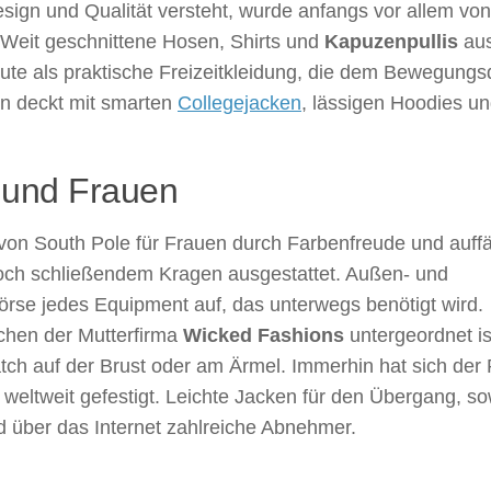
 Design und Qualität versteht, wurde anfangs vor allem von
Weit geschnittene Hosen, Shirts und
Kapuzenpullis
au
heute als praktische Freizeitkleidung, die dem Bewegung
on deckt mit smarten
Collegejacken
, lässigen Hoodies u
 und Frauen
von South Pole für Frauen durch Farbenfreude und auffä
hoch schließendem Kragen ausgestattet. Außen- und
rse jedes Equipment auf, das unterwegs benötigt wird.
chen der Mutterfirma
Wicked Fashions
untergeordnet is
tch auf der Brust oder am Ärmel. Immerhin hat sich der
weltweit gefestigt. Leichte Jacken für den Übergang, so
 über das Internet zahlreiche Abnehmer.