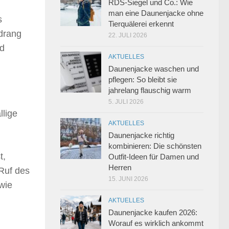
RDS-Siegel und Co.: Wie
man eine Daunenjacke ohne
s
Tierquälerei erkennt
sdrang
22. JULI 2026
nd
AKTUELLES
Daunenjacke waschen und
pflegen: So bleibt sie
jahrelang flauschig warm
5. JULI 2026
llige
AKTUELLES
Daunenjacke richtig
kombinieren: Die schönsten
t,
Outfit-Ideen für Damen und
Herren
 Ruf des
15. JUNI 2026
wie
AKTUELLES
Daunenjacke kaufen 2026:
Worauf es wirklich ankommt