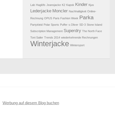
Kinder
Lab
Haglöfs
Jeansjacke
K2
Kapok
Kjus
Lederjacke
Moncler
Nachhaltigkeit
Online-
Parka
Rechnung
OPUS
Paris Fashion Week
Partykleid
Polar Sports
Puffer
s.Oliver
SD-3
Stone Island
Superdry
Subscription Management
The North Face
Toni Sailer
Trends 2014
wiederkehrende Rechnungen
Winterjacke
Wintersport
Werbung auf diesem Blog buchen