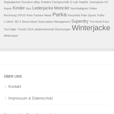
Doppeljacken
Duvetica
eBay
Emblem
Fachgeschäft
G-Lab
Haglöfs
Jeansjacke
K2
Kinder
Lederjacke
Moncler
Kapok
Kjus
Nachhaltigkeit
Online-
Parka
Rechnung
OPUS
Paris Fashion Week
Partykleid
Polar Sports
Puffer
Superdry
s.Oliver
SD-3
Stone Island
Subscription Management
The North Face
Winterjacke
Toni Sailer
Trends 2014
wiederkehrende Rechnungen
Wintersport
ÜBER UNS
Kontakt
Impressum & Datenschutz