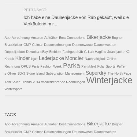
PETRA SAGT:
Ich habe eine Daunenjacke von Rab gekauft, weil die
Verkäuferin mir...
Bikerjacke
Abo-Abrechnung
Amazon
Aufnäher
Best Connections
Bogner
Brautkleider
CMP
Colmar
Dauerrechnungen
Daunenweste
Daunenwesten
Doppeljacken
Duvetica
eBay
Emblem
Fachgeschäft
G-Lab
Haglöfs
Jeansjacke
K2
Kinder
Lederjacke
Moncler
Kapok
Kjus
Nachhaltigkeit
Online-
Parka
Rechnung
OPUS
Paris Fashion Week
Partykleid
Polar Sports
Puffer
Superdry
s.Oliver
SD-3
Stone Island
Subscription Management
The North Face
Winterjacke
Toni Sailer
Trends 2014
wiederkehrende Rechnungen
Wintersport
TAGS
Bikerjacke
Abo-Abrechnung
Amazon
Aufnäher
Best Connections
Bogner
Brautkleider
CMP
Colmar
Dauerrechnungen
Daunenweste
Daunenwesten