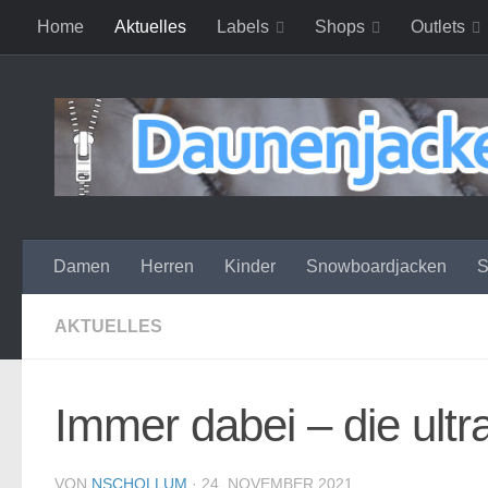
Home
Aktuelles
Labels
Shops
Outlets
Zum Inhalt springen
Damen
Herren
Kinder
Snowboardjacken
S
AKTUELLES
Immer dabei – die ultr
VON
NSCHOLLUM
·
24. NOVEMBER 2021