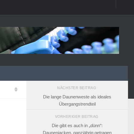
NÄCHSTER BEITRAG
0
Die lange Daunenweste als ideales
Übergangstrendteil
VORHERIGER BEITRAG
Die gibt es auch in „dünn“:
Daunenjacken, ganzjährig getragen