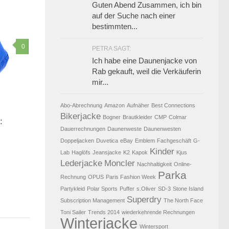
Guten Abend Zusammen, ich bin
auf der Suche nach einer
bestimmten...
0
PETRA SAGT:
Ich habe eine Daunenjacke von
Rab gekauft, weil die Verkäuferin
mir...
Abo-Abrechnung
Amazon
Aufnäher
Best Connections
Bikerjacke
Bogner
Brautkleider
CMP
Colmar
:
Dauerrechnungen
Daunenweste
Daunenwesten
Doppeljacken
Duvetica
eBay
Emblem
Fachgeschäft
G-
Kinder
Lab
Haglöfs
Jeansjacke
K2
Kapok
Kjus
Lederjacke
Moncler
Nachhaltigkeit
Online-
Parka
Rechnung
OPUS
Paris Fashion Week
Partykleid
Polar Sports
Puffer
s.Oliver
SD-3
Stone Island
Superdry
Subscription Management
The North Face
Toni Sailer
Trends 2014
wiederkehrende Rechnungen
Winterjacke
Wintersport