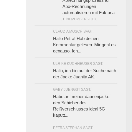
Abrechnungsprozess für
Abo-Rechnungen
automatisieren mit Fakturia
1. NOVEMBER 2018
CLAUDIA MOSCH SAGT:
Hallo Petra! Hab deinen
Kommentar gelesen. Mir geht es
genauso. Ich...
ULRIKE KUCHHEUSER SAGT:
Hallo, ich bin auf der Suche nach
der Jacke Juanita AK.
GABY JUENGST SAGT:
Habe an meiner daunenjacke
den Schieber des
Reißverschlusses ideal 5G
kaputt...
PETRA STEPHAN SAGT: