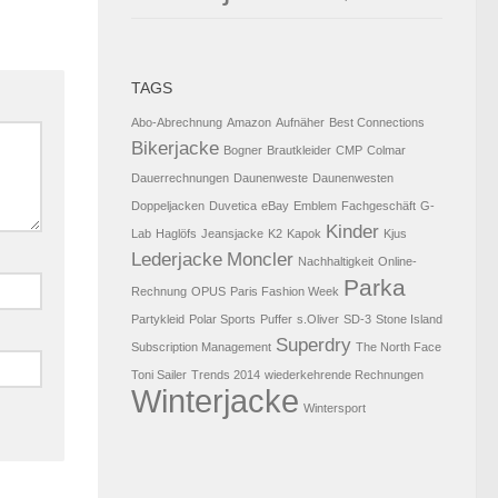
TAGS
Abo-Abrechnung
Amazon
Aufnäher
Best Connections
Bikerjacke
Bogner
Brautkleider
CMP
Colmar
Dauerrechnungen
Daunenweste
Daunenwesten
Doppeljacken
Duvetica
eBay
Emblem
Fachgeschäft
G-
Kinder
Lab
Haglöfs
Jeansjacke
K2
Kapok
Kjus
Lederjacke
Moncler
Nachhaltigkeit
Online-
Parka
Rechnung
OPUS
Paris Fashion Week
Partykleid
Polar Sports
Puffer
s.Oliver
SD-3
Stone Island
Superdry
Subscription Management
The North Face
Toni Sailer
Trends 2014
wiederkehrende Rechnungen
Winterjacke
Wintersport