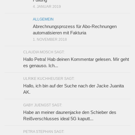
4. JANUAR 2019
ALLGEMEIN
Abrechnungsprozess für Abo-Rechnungen
automatisieren mit Fakturia
1. NOVEMBER 2018
CLAUDIA MOSCH SAGT:
Hallo Petra! Hab deinen Kommentar gelesen. Mir geht
es genauso. Ich...
ULRIKE KUCHHEUSER SAGT:
Hallo, ich bin auf der Suche nach der Jacke Juanita
AK.
GABY JUENGST SAGT:
Habe an meiner daunenjacke den Schieber des
Reißverschlusses ideal 5G kaputt...
PETRA STEPHAN SAGT: