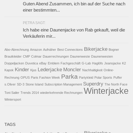
Guten Abend Zusammen, ich bin auf der Suche nach
einer bestimmten...
PETRA SAGT:
Ich habe eine Daunenjacke von Rab gekauft, weil die
Verkäuferin mir...
Bikerjacke
Abo-Abrechnung
Amazon
Aufnäher
Best Connections
Bogner
Brautkleider
CMP
Colmar
Dauerrechnungen
Daunenweste
Daunenwesten
Doppeljacken
Duvetica
eBay
Emblem
Fachgeschäft
G-Lab
Haglöfs
Jeansjacke
K2
Kinder
Lederjacke
Moncler
Kapok
Kjus
Nachhaltigkeit
Online-
Parka
Rechnung
OPUS
Paris Fashion Week
Partykleid
Polar Sports
Puffer
Superdry
s.Oliver
SD-3
Stone Island
Subscription Management
The North Face
Winterjacke
Toni Sailer
Trends 2014
wiederkehrende Rechnungen
Wintersport
TAGS