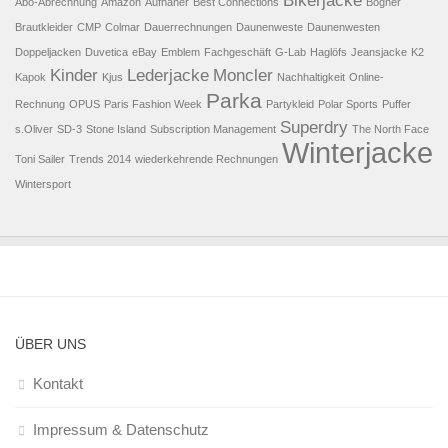
Bikerjacke
Abo-Abrechnung
Amazon
Aufnäher
Best Connections
Bogner
Brautkleider
CMP
Colmar
Dauerrechnungen
Daunenweste
Daunenwesten
Doppeljacken
Duvetica
eBay
Emblem
Fachgeschäft
G-Lab
Haglöfs
Jeansjacke
K2
Kinder
Lederjacke
Moncler
Kapok
Kjus
Nachhaltigkeit
Online-
Parka
Rechnung
OPUS
Paris Fashion Week
Partykleid
Polar Sports
Puffer
Superdry
s.Oliver
SD-3
Stone Island
Subscription Management
The North Face
Winterjacke
Toni Sailer
Trends 2014
wiederkehrende Rechnungen
Wintersport
ÜBER UNS
Kontakt
Impressum & Datenschutz