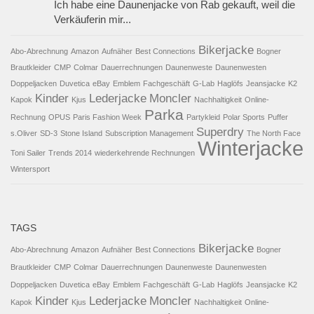
Ich habe eine Daunenjacke von Rab gekauft, weil die
Verkäuferin mir...
Bikerjacke
Abo-Abrechnung
Amazon
Aufnäher
Best Connections
Bogner
Brautkleider
CMP
Colmar
Dauerrechnungen
Daunenweste
Daunenwesten
Doppeljacken
Duvetica
eBay
Emblem
Fachgeschäft
G-Lab
Haglöfs
Jeansjacke
K2
Kinder
Lederjacke
Moncler
Kapok
Kjus
Nachhaltigkeit
Online-
Parka
Rechnung
OPUS
Paris Fashion Week
Partykleid
Polar Sports
Puffer
Superdry
s.Oliver
SD-3
Stone Island
Subscription Management
The North Face
Winterjacke
Toni Sailer
Trends 2014
wiederkehrende Rechnungen
Wintersport
TAGS
Bikerjacke
Abo-Abrechnung
Amazon
Aufnäher
Best Connections
Bogner
Brautkleider
CMP
Colmar
Dauerrechnungen
Daunenweste
Daunenwesten
Doppeljacken
Duvetica
eBay
Emblem
Fachgeschäft
G-Lab
Haglöfs
Jeansjacke
K2
Kinder
Lederjacke
Moncler
Kapok
Kjus
Nachhaltigkeit
Online-