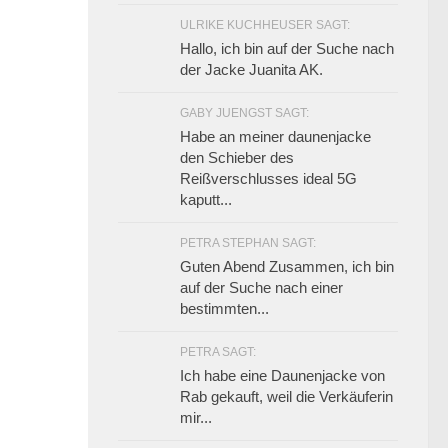
ULRIKE KUCHHEUSER SAGT:
Hallo, ich bin auf der Suche nach
der Jacke Juanita AK.
GABY JUENGST SAGT:
Habe an meiner daunenjacke
den Schieber des
Reißverschlusses ideal 5G
kaputt...
PETRA STEPHAN SAGT:
Guten Abend Zusammen, ich bin
auf der Suche nach einer
bestimmten...
PETRA SAGT:
Ich habe eine Daunenjacke von
Rab gekauft, weil die Verkäuferin
mir...