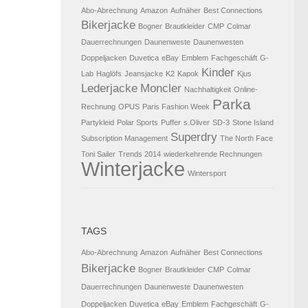
Abo-Abrechnung
Amazon
Aufnäher
Best Connections
Bikerjacke
Bogner
Brautkleider
CMP
Colmar
Dauerrechnungen
Daunenweste
Daunenwesten
Doppeljacken
Duvetica
eBay
Emblem
Fachgeschäft
G-
Kinder
Lab
Haglöfs
Jeansjacke
K2
Kapok
Kjus
Lederjacke
Moncler
Nachhaltigkeit
Online-
Parka
Rechnung
OPUS
Paris Fashion Week
Partykleid
Polar Sports
Puffer
s.Oliver
SD-3
Stone Island
Superdry
Subscription Management
The North Face
Toni Sailer
Trends 2014
wiederkehrende Rechnungen
Winterjacke
Wintersport
TAGS
Abo-Abrechnung
Amazon
Aufnäher
Best Connections
Bikerjacke
Bogner
Brautkleider
CMP
Colmar
Dauerrechnungen
Daunenweste
Daunenwesten
Doppeljacken
Duvetica
eBay
Emblem
Fachgeschäft
G-