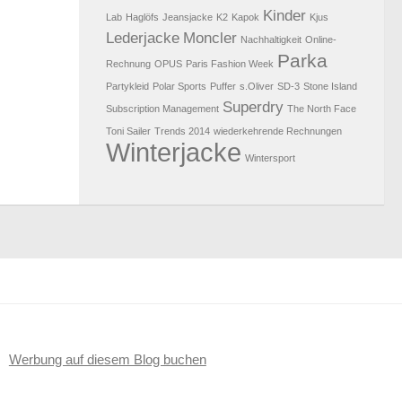
Kinder
Lab
Haglöfs
Jeansjacke
K2
Kapok
Kjus
Lederjacke
Moncler
Nachhaltigkeit
Online-
Parka
Rechnung
OPUS
Paris Fashion Week
Partykleid
Polar Sports
Puffer
s.Oliver
SD-3
Stone Island
Superdry
Subscription Management
The North Face
Toni Sailer
Trends 2014
wiederkehrende Rechnungen
Winterjacke
Wintersport
Werbung auf diesem Blog buchen