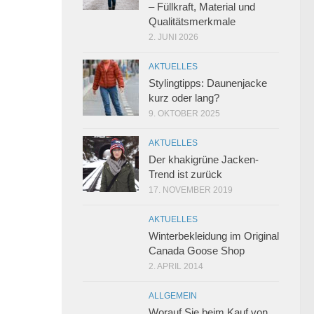
– Füllkraft, Material und
Qualitätsmerkmale
2. JUNI 2026
AKTUELLES
Stylingtipps: Daunenjacke
kurz oder lang?
9. OKTOBER 2025
AKTUELLES
Der khakigrüne Jacken-
Trend ist zurück
17. NOVEMBER 2019
AKTUELLES
Winterbekleidung im Original
Canada Goose Shop
2. APRIL 2014
ALLGEMEIN
Worauf Sie beim Kauf von