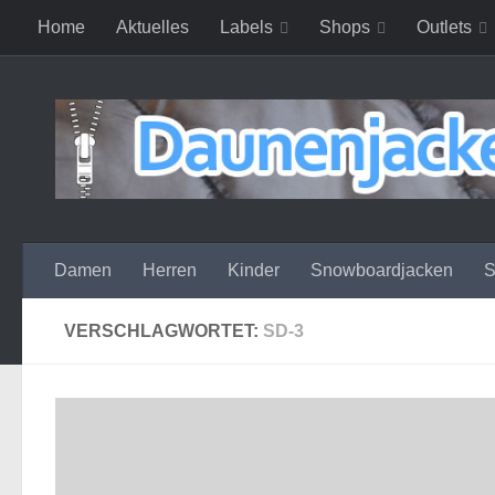
Home
Aktuelles
Labels
Shops
Outlets
Zum Inhalt springen
Damen
Herren
Kinder
Snowboardjacken
S
VERSCHLAGWORTET:
SD-3