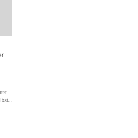
er
tet
bst...