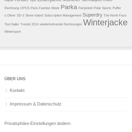
Kapok
Kjus
Nachhaltigkeit
Online-
Parka
Rechnung
OPUS
Paris Fashion Week
Partykleid
Polar Sports
Puffer
Superdry
s.Oliver
SD-3
Stone Island
Subscription Management
The North Face
Winterjacke
Toni Sailer
Trends 2014
wiederkehrende Rechnungen
Wintersport
ÜBER UNS
Kontakt
Impressum & Datenschutz
Privatsphäre-Einstellungen ändern