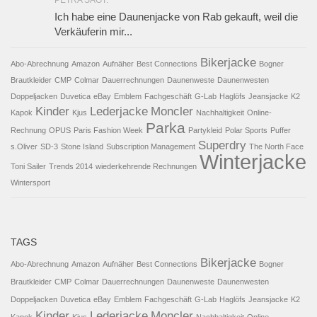
PETRA SAGT:
Ich habe eine Daunenjacke von Rab gekauft, weil die
Verkäuferin mir...
Bikerjacke
Abo-Abrechnung
Amazon
Aufnäher
Best Connections
Bogner
Brautkleider
CMP
Colmar
Dauerrechnungen
Daunenweste
Daunenwesten
Doppeljacken
Duvetica
eBay
Emblem
Fachgeschäft
G-Lab
Haglöfs
Jeansjacke
K2
Kinder
Lederjacke
Moncler
Kapok
Kjus
Nachhaltigkeit
Online-
Parka
Rechnung
OPUS
Paris Fashion Week
Partykleid
Polar Sports
Puffer
Superdry
s.Oliver
SD-3
Stone Island
Subscription Management
The North Face
Winterjacke
Toni Sailer
Trends 2014
wiederkehrende Rechnungen
Wintersport
TAGS
Bikerjacke
Abo-Abrechnung
Amazon
Aufnäher
Best Connections
Bogner
Brautkleider
CMP
Colmar
Dauerrechnungen
Daunenweste
Daunenwesten
Doppeljacken
Duvetica
eBay
Emblem
Fachgeschäft
G-Lab
Haglöfs
Jeansjacke
K2
Kinder
Lederjacke
Moncler