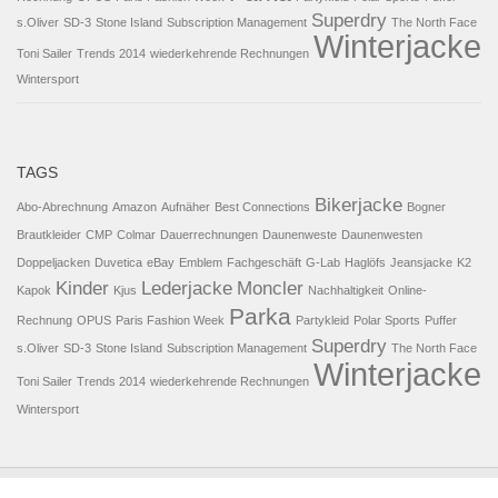
Superdry
s.Oliver
SD-3
Stone Island
Subscription Management
The North Face
Winterjacke
Toni Sailer
Trends 2014
wiederkehrende Rechnungen
Wintersport
TAGS
Bikerjacke
Abo-Abrechnung
Amazon
Aufnäher
Best Connections
Bogner
Brautkleider
CMP
Colmar
Dauerrechnungen
Daunenweste
Daunenwesten
Doppeljacken
Duvetica
eBay
Emblem
Fachgeschäft
G-Lab
Haglöfs
Jeansjacke
K2
Kinder
Lederjacke
Moncler
Kapok
Kjus
Nachhaltigkeit
Online-
Parka
Rechnung
OPUS
Paris Fashion Week
Partykleid
Polar Sports
Puffer
Superdry
s.Oliver
SD-3
Stone Island
Subscription Management
The North Face
Winterjacke
Toni Sailer
Trends 2014
wiederkehrende Rechnungen
Wintersport