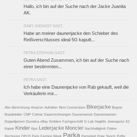
Hallo, ich bin auf der Suche nach der Jacke Juanita
AK.
GABY JUENGST SAGT:
Habe an meiner daunenjacke den Schieber des
Reißverschlusses ideal 5G kaputt...
PETRA STEPHAN SAGT:
Guten Abend Zusammen, ich bin auf der Suche nach
einer bestimmten...
PETRA SAGT:
Ich habe eine Daunenjacke von Rab gekauft, weil die
Verkäuferin mir...
Bikerjacke
Abo-Abrechnung
Amazon
Aufnäher
Best Connections
Bogner
Brautkleider
CMP
Colmar
Dauerrechnungen
Daunenweste
Daunenwesten
Doppeljacken
Duvetica
eBay
Emblem
Fachgeschäft
G-Lab
Haglöfs
Jeansjacke
K2
Kinder
Lederjacke
Moncler
Kapok
Kjus
Nachhaltigkeit
Online-
Parka
Rechnung
OPUS
Paris Fashion Week
Partykleid
Polar Sports
Puffer