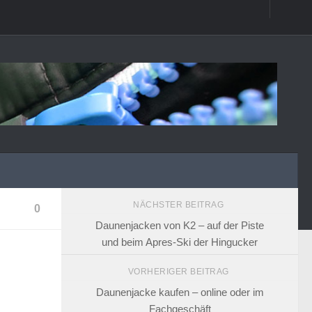
NÄCHSTER BEITRAG
0
Daunenjacken von K2 – auf der Piste
und beim Apres-Ski der Hingucker
VORHERIGER BEITRAG
Daunenjacke kaufen – online oder im
Fachgeschäft