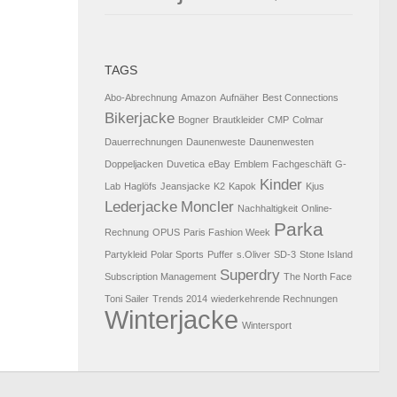
TAGS
Abo-Abrechnung
Amazon
Aufnäher
Best Connections
Bikerjacke
Bogner
Brautkleider
CMP
Colmar
Dauerrechnungen
Daunenweste
Daunenwesten
Doppeljacken
Duvetica
eBay
Emblem
Fachgeschäft
G-
Kinder
Lab
Haglöfs
Jeansjacke
K2
Kapok
Kjus
Lederjacke
Moncler
Nachhaltigkeit
Online-
Parka
Rechnung
OPUS
Paris Fashion Week
Partykleid
Polar Sports
Puffer
s.Oliver
SD-3
Stone Island
Superdry
Subscription Management
The North Face
Toni Sailer
Trends 2014
wiederkehrende Rechnungen
Winterjacke
Wintersport