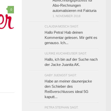
Abrechnungsprozess für
Abo-Rechnungen
0
automatisieren mit Fakturia
1. NOVEMBER 2018
CLAUDIA MOSCH SAGT:
Hallo Petra! Hab deinen
Kommentar gelesen. Mir geht es
genauso. Ich...
ULRIKE KUCHHEUSER SAGT:
Hallo, ich bin auf der Suche nach
der Jacke Juanita AK.
GABY JUENGST SAGT:
Habe an meiner daunenjacke
den Schieber des
Reißverschlusses ideal 5G
kaputt...
PETRA STEPHAN SAGT: