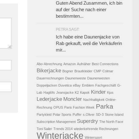
Guten Abend Zusammen, ich bin
auf der Suche nach einer
bestimmten...
PETRA SAGT:
Ich habe eine Daunenjacke von
Rab gekauft, weil die Verkäuferin
mir...
Abo-Abrechnung
Amazon
Aufnäher
Best Connections
Bikerjacke
Bogner
Brautkleider
CMP
Colmar
Dauerrechnungen
Daunenweste
Daunenwesten
Doppeljacken
Duvetica
eBay
Emblem
Fachgeschäft
G-
Kinder
Lab
Haglöfs
Jeansjacke
K2
Kapok
Kjus
Lederjacke
Moncler
Nachhaltigkeit
Online-
Parka
Rechnung
OPUS
Paris Fashion Week
Partykleid
Polar Sports
Puffer
s.Oliver
SD-3
Stone Island
Superdry
Subscription Management
The North Face
Toni Sailer
Trends 2014
wiederkehrende Rechnungen
Winterjacke
Wintersport