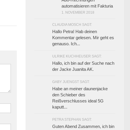
automatisieren mit Fakturia
1. NOVEMBER 2018
CLAUDIA MOSCH SAGT:
Hallo Petra! Hab deinen
Kommentar gelesen. Mir geht es
genauso. Ich...
ULRIKE KUCHHEUSER SAGT:
Hallo, ich bin auf der Suche nach
der Jacke Juanita AK.
GABY JUENGST SAGT:
Habe an meiner daunenjacke
den Schieber des
Reißverschlusses ideal 5G
kaputt...
PETRA STEPHAN SAGT:
Guten Abend Zusammen, ich bin