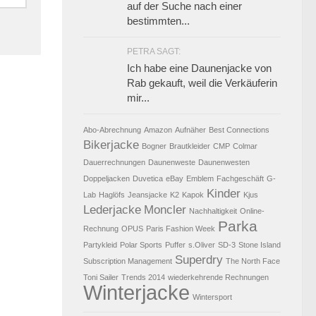
auf der Suche nach einer
bestimmten...
PETRA SAGT:
Ich habe eine Daunenjacke von
Rab gekauft, weil die Verkäuferin
mir...
Abo-Abrechnung
Amazon
Aufnäher
Best Connections
Bikerjacke
Bogner
Brautkleider
CMP
Colmar
Dauerrechnungen
Daunenweste
Daunenwesten
Doppeljacken
Duvetica
eBay
Emblem
Fachgeschäft
G-
Kinder
Lab
Haglöfs
Jeansjacke
K2
Kapok
Kjus
Lederjacke
Moncler
Nachhaltigkeit
Online-
Parka
Rechnung
OPUS
Paris Fashion Week
Partykleid
Polar Sports
Puffer
s.Oliver
SD-3
Stone Island
Superdry
Subscription Management
The North Face
Toni Sailer
Trends 2014
wiederkehrende Rechnungen
Winterjacke
Wintersport