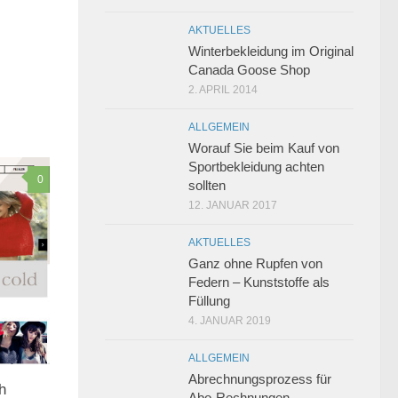
AKTUELLES
Winterbekleidung im Original
Canada Goose Shop
2. APRIL 2014
ALLGEMEIN
Worauf Sie beim Kauf von
Sportbekleidung achten
0
sollten
12. JANUAR 2017
AKTUELLES
Ganz ohne Rupfen von
Federn – Kunststoffe als
Füllung
4. JANUAR 2019
ALLGEMEIN
Abrechnungsprozess für
h
Abo-Rechnungen