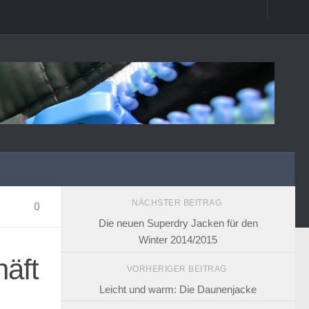
NÄCHSTER BEITRAG
0
Die neuen Superdry Jacken für den
Winter 2014/2015
äft
VORHERIGER BEITRAG
Leicht und warm: Die Daunenjacke