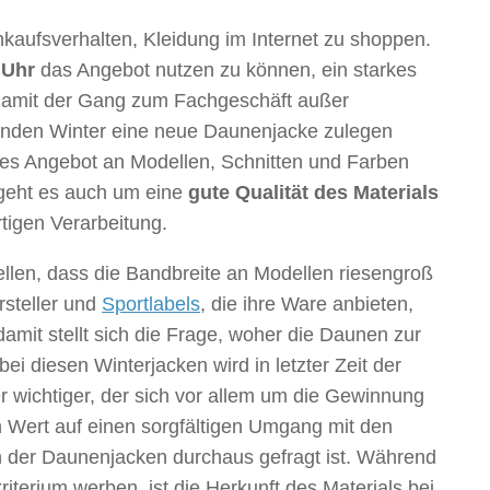
Einkaufsverhalten, Kleidung im Internet zu shoppen.
 Uhr
das Angebot nutzen zu können, ein starkes
in damit der Gang zum Fachgeschäft außer
enden Winter eine neue Daunenjacke zulegen
oßes Angebot an Modellen, Schnitten und Farben
geht es auch um eine
gute Qualität des Materials
tigen Verarbeitung.
ellen, dass die Bandbreite an Modellen riesengroß
rsteller und
Sportlabels
, die ihre Ware anbieten,
amit stellt sich die Frage, woher die Daunen zur
i diesen Winterjacken wird in letzter Zeit der
 wichtiger, der sich vor allem um die Gewinnung
 Wert auf einen sorgfältigen Umgang mit den
rn der Daunenjacken durchaus gefragt ist. Während
iterium werben, ist die Herkunft des Materials bei