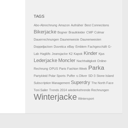
TAGS
Abo-Abrechnung
Amazon
Aufnäher
Best Connections
Bikerjacke
Bogner
Brautkleider
CMP
Colmar
Dauerrechnungen
Daunenweste
Daunenwesten
Doppeljacken
Duvetica
eBay
Emblem
Fachgeschäft
G-
Kinder
Lab
Haglöfs
Jeansjacke
K2
Kapok
Kjus
Lederjacke
Moncler
Nachhaltigkeit
Online-
Parka
Rechnung
OPUS
Paris Fashion Week
Partykleid
Polar Sports
Puffer
s.Oliver
SD-3
Stone Island
Superdry
Subscription Management
The North Face
Toni Sailer
Trends 2014
wiederkehrende Rechnungen
Winterjacke
Wintersport