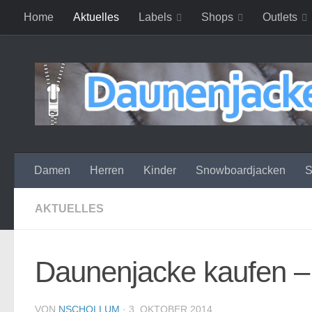
Home
Aktuelles
Labels
Shops
Outlets
Zum Inhalt springen
Damen
Herren
Kinder
Snowboardjacken
S
AKTUELLES
Daunenjacke kaufen – 
VON
NSCHOLLUM
·
3. OKTOBER 2014