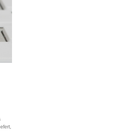
s
efert,