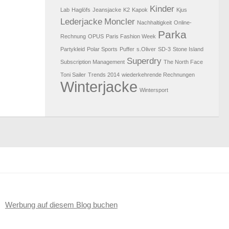
Kinder
Lab
Haglöfs
Jeansjacke
K2
Kapok
Kjus
Lederjacke
Moncler
Nachhaltigkeit
Online-
Parka
Rechnung
OPUS
Paris Fashion Week
Partykleid
Polar Sports
Puffer
s.Oliver
SD-3
Stone Island
Superdry
Subscription Management
The North Face
Toni Sailer
Trends 2014
wiederkehrende Rechnungen
Winterjacke
Wintersport
Werbung auf diesem Blog buchen