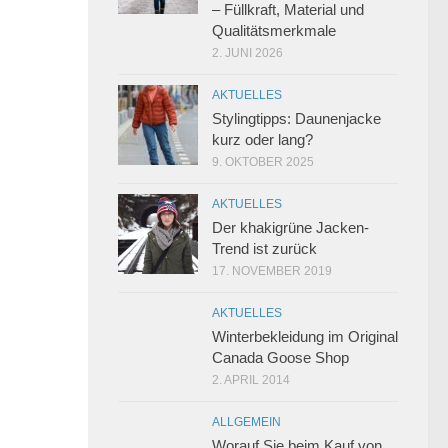
– Füllkraft, Material und
Qualitätsmerkmale
2. JUNI 2026
AKTUELLES
Stylingtipps: Daunenjacke
kurz oder lang?
9. OKTOBER 2025
AKTUELLES
Der khakigrüne Jacken-
Trend ist zurück
17. NOVEMBER 2019
AKTUELLES
Winterbekleidung im Original
Canada Goose Shop
2. APRIL 2014
ALLGEMEIN
Worauf Sie beim Kauf von