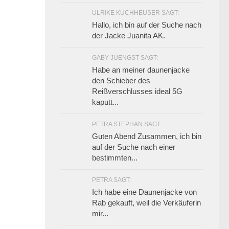
ULRIKE KUCHHEUSER SAGT:
Hallo, ich bin auf der Suche nach
der Jacke Juanita AK.
GABY JUENGST SAGT:
Habe an meiner daunenjacke
den Schieber des
Reißverschlusses ideal 5G
kaputt...
PETRA STEPHAN SAGT:
Guten Abend Zusammen, ich bin
auf der Suche nach einer
bestimmten...
PETRA SAGT:
Ich habe eine Daunenjacke von
Rab gekauft, weil die Verkäuferin
mir...