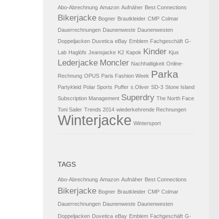
Abo-Abrechnung
Amazon
Aufnäher
Best Connections
Bikerjacke
Bogner
Brautkleider
CMP
Colmar
Dauerrechnungen
Daunenweste
Daunenwesten
Doppeljacken
Duvetica
eBay
Emblem
Fachgeschäft
G-
Kinder
Lab
Haglöfs
Jeansjacke
K2
Kapok
Kjus
Lederjacke
Moncler
Nachhaltigkeit
Online-
Parka
Rechnung
OPUS
Paris Fashion Week
Partykleid
Polar Sports
Puffer
s.Oliver
SD-3
Stone Island
Superdry
Subscription Management
The North Face
Toni Sailer
Trends 2014
wiederkehrende Rechnungen
Winterjacke
Wintersport
TAGS
Abo-Abrechnung
Amazon
Aufnäher
Best Connections
Bikerjacke
Bogner
Brautkleider
CMP
Colmar
Dauerrechnungen
Daunenweste
Daunenwesten
Doppeljacken
Duvetica
eBay
Emblem
Fachgeschäft
G-