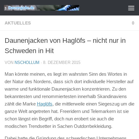
Zum Inhalt springen
AKTUELLES
0
Daunenjacken von Haglöfs – nicht nur in
Schweden in Hit
VON
NSCHOLLUM
·
8. DEZEMBER 2015
Man könnte meinen, es liegt im wahrsten Sinn des Wortes in
der Natur des Nordens, dass sich dort individuelle Hersteller auf
warme und funktionale Daunenjacken konzentrieren. Zu den
bekanntesten und renommiertesten innerhalb Skandinaviens
zählt die Marke
Haglöfs
, die mittlerweile einen Siegeszug um die
ganze Welt angetreten hat. Freeridern und Telemarkern ist sie
schon längst ein Begriff, doch nun erobert sie auch die
modischen Trendsetter in Sachen Outdorrbekleidung.
Dabei hatte die Gründung des schwedischen Unternehmens