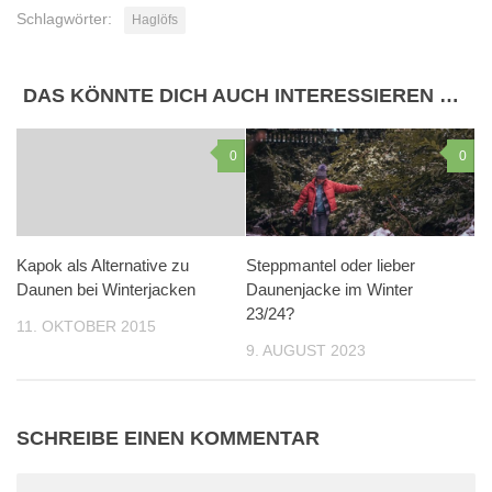
Schlagwörter:
Haglöfs
DAS KÖNNTE DICH AUCH INTERESSIEREN …
0
0
Kapok als Alternative zu
Steppmantel oder lieber
Daunen bei Winterjacken
Daunenjacke im Winter
23/24?
11. OKTOBER 2015
9. AUGUST 2023
SCHREIBE EINEN KOMMENTAR