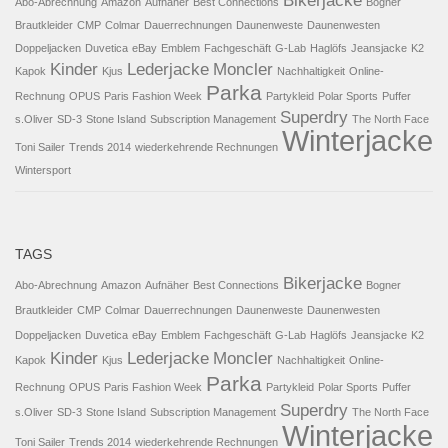
Bikerjacke
Abo-Abrechnung
Amazon
Aufnäher
Best Connections
Bogner
Brautkleider
CMP
Colmar
Dauerrechnungen
Daunenweste
Daunenwesten
Doppeljacken
Duvetica
eBay
Emblem
Fachgeschäft
G-Lab
Haglöfs
Jeansjacke
K2
Kinder
Lederjacke
Moncler
Kapok
Kjus
Nachhaltigkeit
Online-
Parka
Rechnung
OPUS
Paris Fashion Week
Partykleid
Polar Sports
Puffer
Superdry
s.Oliver
SD-3
Stone Island
Subscription Management
The North Face
Winterjacke
Toni Sailer
Trends 2014
wiederkehrende Rechnungen
Wintersport
TAGS
Bikerjacke
Abo-Abrechnung
Amazon
Aufnäher
Best Connections
Bogner
Brautkleider
CMP
Colmar
Dauerrechnungen
Daunenweste
Daunenwesten
Doppeljacken
Duvetica
eBay
Emblem
Fachgeschäft
G-Lab
Haglöfs
Jeansjacke
K2
Kinder
Lederjacke
Moncler
Kapok
Kjus
Nachhaltigkeit
Online-
Parka
Rechnung
OPUS
Paris Fashion Week
Partykleid
Polar Sports
Puffer
Superdry
s.Oliver
SD-3
Stone Island
Subscription Management
The North Face
Winterjacke
Toni Sailer
Trends 2014
wiederkehrende Rechnungen