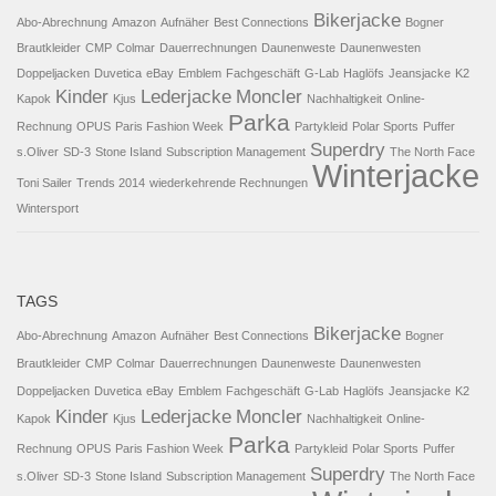
Bikerjacke
Abo-Abrechnung
Amazon
Aufnäher
Best Connections
Bogner
Brautkleider
CMP
Colmar
Dauerrechnungen
Daunenweste
Daunenwesten
Doppeljacken
Duvetica
eBay
Emblem
Fachgeschäft
G-Lab
Haglöfs
Jeansjacke
K2
Kinder
Lederjacke
Moncler
Kapok
Kjus
Nachhaltigkeit
Online-
Parka
Rechnung
OPUS
Paris Fashion Week
Partykleid
Polar Sports
Puffer
Superdry
s.Oliver
SD-3
Stone Island
Subscription Management
The North Face
Winterjacke
Toni Sailer
Trends 2014
wiederkehrende Rechnungen
Wintersport
TAGS
Bikerjacke
Abo-Abrechnung
Amazon
Aufnäher
Best Connections
Bogner
Brautkleider
CMP
Colmar
Dauerrechnungen
Daunenweste
Daunenwesten
Doppeljacken
Duvetica
eBay
Emblem
Fachgeschäft
G-Lab
Haglöfs
Jeansjacke
K2
Kinder
Lederjacke
Moncler
Kapok
Kjus
Nachhaltigkeit
Online-
Parka
Rechnung
OPUS
Paris Fashion Week
Partykleid
Polar Sports
Puffer
Superdry
s.Oliver
SD-3
Stone Island
Subscription Management
The North Face