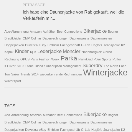
PETRA SAGT:
Ich habe eine Daunenjacke von Rab gekauft, weil die
Verkäuferin mir...
Bikerjacke
Abo-Abrechnung
Amazon
Aufnäher
Best Connections
Bogner
Brautkleider
CMP
Colmar
Dauerrechnungen
Daunenweste
Daunenwesten
Doppeljacken
Duvetica
eBay
Emblem
Fachgeschäft
G-Lab
Haglöfs
Jeansjacke
K2
Kinder
Lederjacke
Moncler
Kapok
Kjus
Nachhaltigkeit
Online-
Parka
Rechnung
OPUS
Paris Fashion Week
Partykleid
Polar Sports
Puffer
Superdry
s.Oliver
SD-3
Stone Island
Subscription Management
The North Face
Winterjacke
Toni Sailer
Trends 2014
wiederkehrende Rechnungen
Wintersport
TAGS
Bikerjacke
Abo-Abrechnung
Amazon
Aufnäher
Best Connections
Bogner
Brautkleider
CMP
Colmar
Dauerrechnungen
Daunenweste
Daunenwesten
Doppeljacken
Duvetica
eBay
Emblem
Fachgeschäft
G-Lab
Haglöfs
Jeansjacke
K2