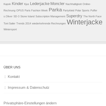
Kinder
Lederjacke
Moncler
Kapok
Kjus
Nachhaltigkeit
Online-
Parka
Rechnung
OPUS
Paris Fashion Week
Partykleid
Polar Sports
Puffer
Superdry
s.Oliver
SD-3
Stone Island
Subscription Management
The North Face
Winterjacke
Toni Sailer
Trends 2014
wiederkehrende Rechnungen
Wintersport
ÜBER UNS
Kontakt
Impressum & Datenschutz
Privatsphäre-Einstellungen ändern