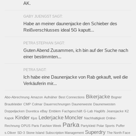
AK.
GABY JUENGST SAGT:
Habe an meiner daunenjacke den Schieber des
Reißverschlusses ideal 5G kaputt...
PETRA STEPHAN SAGT:
Guten Abend Zusammen, ich bin auf der Suche nach
einer bestimmten...
PETRA SAGT:
Ich habe eine Daunenjacke von Rab gekauft, weil die
Verkäuferin mir...
Bikerjacke
Abo-Abrechnung
Amazon
Aufnäher
Best Connections
Bogner
Brautkleider
CMP
Colmar
Dauerrechnungen
Daunenweste
Daunenwesten
Doppeljacken
Duvetica
eBay
Emblem
Fachgeschäft
G-Lab
Haglöfs
Jeansjacke
K2
Kinder
Lederjacke
Moncler
Kapok
Kjus
Nachhaltigkeit
Online-
Parka
Rechnung
OPUS
Paris Fashion Week
Partykleid
Polar Sports
Puffer
Superdry
s.Oliver
SD-3
Stone Island
Subscription Management
The North Face