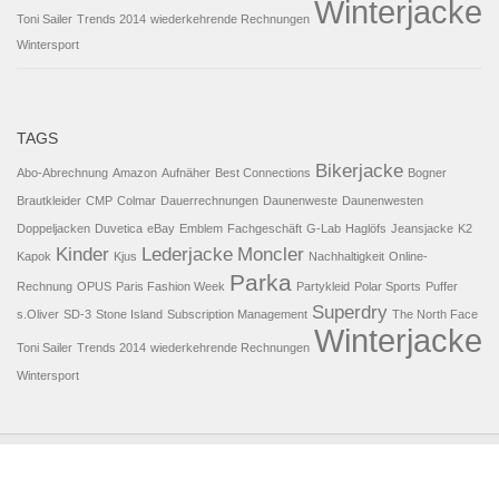
Winterjacke
Toni Sailer
Trends 2014
wiederkehrende Rechnungen
Wintersport
TAGS
Bikerjacke
Abo-Abrechnung
Amazon
Aufnäher
Best Connections
Bogner
Brautkleider
CMP
Colmar
Dauerrechnungen
Daunenweste
Daunenwesten
Doppeljacken
Duvetica
eBay
Emblem
Fachgeschäft
G-Lab
Haglöfs
Jeansjacke
K2
Kinder
Lederjacke
Moncler
Kapok
Kjus
Nachhaltigkeit
Online-
Parka
Rechnung
OPUS
Paris Fashion Week
Partykleid
Polar Sports
Puffer
Superdry
s.Oliver
SD-3
Stone Island
Subscription Management
The North Face
Winterjacke
Toni Sailer
Trends 2014
wiederkehrende Rechnungen
Wintersport