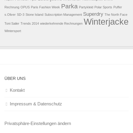
Parka
Rechnung
OPUS
Paris Fashion Week
Partykleid
Polar Sports
Puffer
Superdry
s.Oliver
SD-3
Stone Island
Subscription Management
The North Face
Winterjacke
Toni Sailer
Trends 2014
wiederkehrende Rechnungen
Wintersport
ÜBER UNS
Kontakt
Impressum & Datenschutz
Privatsphäre-Einstellungen ändern