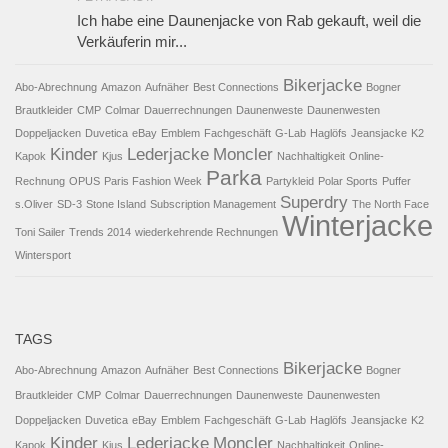
Ich habe eine Daunenjacke von Rab gekauft, weil die
Verkäuferin mir...
Bikerjacke
Abo-Abrechnung
Amazon
Aufnäher
Best Connections
Bogner
Brautkleider
CMP
Colmar
Dauerrechnungen
Daunenweste
Daunenwesten
Doppeljacken
Duvetica
eBay
Emblem
Fachgeschäft
G-Lab
Haglöfs
Jeansjacke
K2
Kinder
Lederjacke
Moncler
Kapok
Kjus
Nachhaltigkeit
Online-
Parka
Rechnung
OPUS
Paris Fashion Week
Partykleid
Polar Sports
Puffer
Superdry
s.Oliver
SD-3
Stone Island
Subscription Management
The North Face
Winterjacke
Toni Sailer
Trends 2014
wiederkehrende Rechnungen
Wintersport
TAGS
Bikerjacke
Abo-Abrechnung
Amazon
Aufnäher
Best Connections
Bogner
Brautkleider
CMP
Colmar
Dauerrechnungen
Daunenweste
Daunenwesten
Doppeljacken
Duvetica
eBay
Emblem
Fachgeschäft
G-Lab
Haglöfs
Jeansjacke
K2
Kinder
Lederjacke
Moncler
Kapok
Kjus
Nachhaltigkeit
Online-