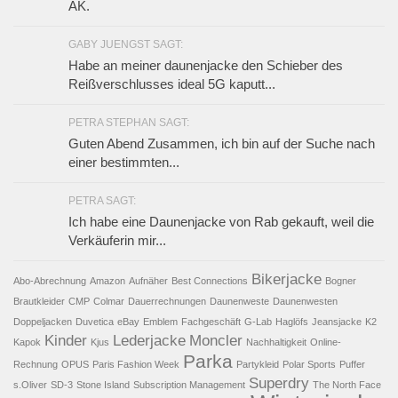
AK.
GABY JUENGST SAGT:
Habe an meiner daunenjacke den Schieber des
Reißverschlusses ideal 5G kaputt...
PETRA STEPHAN SAGT:
Guten Abend Zusammen, ich bin auf der Suche nach
einer bestimmten...
PETRA SAGT:
Ich habe eine Daunenjacke von Rab gekauft, weil die
Verkäuferin mir...
Bikerjacke
Abo-Abrechnung
Amazon
Aufnäher
Best Connections
Bogner
Brautkleider
CMP
Colmar
Dauerrechnungen
Daunenweste
Daunenwesten
Doppeljacken
Duvetica
eBay
Emblem
Fachgeschäft
G-Lab
Haglöfs
Jeansjacke
K2
Kinder
Lederjacke
Moncler
Kapok
Kjus
Nachhaltigkeit
Online-
Parka
Rechnung
OPUS
Paris Fashion Week
Partykleid
Polar Sports
Puffer
Superdry
s.Oliver
SD-3
Stone Island
Subscription Management
The North Face