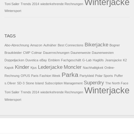
Winterjacke
Toni Sailer
Trends 2014
wiederkehrende Rechnungen
Wintersport
TAGS
Bikerjacke
Abo-Abrechnung
Amazon
Aufnäher
Best Connections
Bogner
Brautkleider
CMP
Colmar
Dauerrechnungen
Daunenweste
Daunenwesten
Doppeljacken
Duvetica
eBay
Emblem
Fachgeschäft
G-Lab
Haglöfs
Jeansjacke
K2
Kinder
Lederjacke
Moncler
Kapok
Kjus
Nachhaltigkeit
Online-
Parka
Rechnung
OPUS
Paris Fashion Week
Partykleid
Polar Sports
Puffer
Superdry
s.Oliver
SD-3
Stone Island
Subscription Management
The North Face
Winterjacke
Toni Sailer
Trends 2014
wiederkehrende Rechnungen
Wintersport