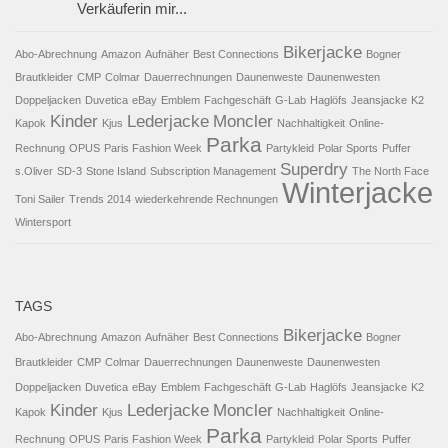
Verkäuferin mir...
Bikerjacke
Abo-Abrechnung
Amazon
Aufnäher
Best Connections
Bogner
Brautkleider
CMP
Colmar
Dauerrechnungen
Daunenweste
Daunenwesten
Doppeljacken
Duvetica
eBay
Emblem
Fachgeschäft
G-Lab
Haglöfs
Jeansjacke
K2
Kinder
Lederjacke
Moncler
Kapok
Kjus
Nachhaltigkeit
Online-
Parka
Rechnung
OPUS
Paris Fashion Week
Partykleid
Polar Sports
Puffer
Superdry
s.Oliver
SD-3
Stone Island
Subscription Management
The North Face
Winterjacke
Toni Sailer
Trends 2014
wiederkehrende Rechnungen
Wintersport
TAGS
Bikerjacke
Abo-Abrechnung
Amazon
Aufnäher
Best Connections
Bogner
Brautkleider
CMP
Colmar
Dauerrechnungen
Daunenweste
Daunenwesten
Doppeljacken
Duvetica
eBay
Emblem
Fachgeschäft
G-Lab
Haglöfs
Jeansjacke
K2
Kinder
Lederjacke
Moncler
Kapok
Kjus
Nachhaltigkeit
Online-
Parka
Rechnung
OPUS
Paris Fashion Week
Partykleid
Polar Sports
Puffer